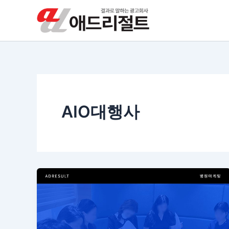
콘
텐
츠
로
건
너
뛰
기
AIO대행사