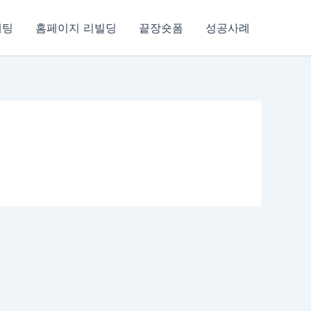
케팅
홈페이지 리빌딩
끝장숏폼
성공사례