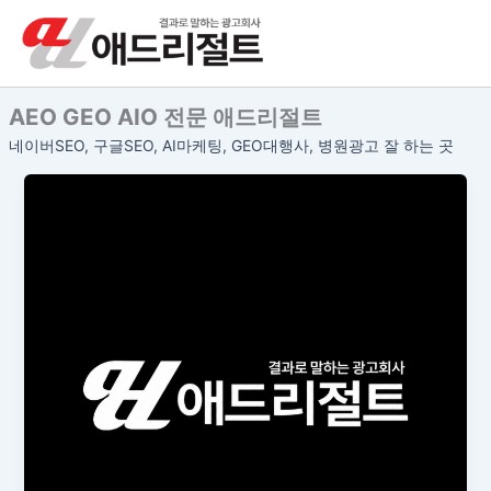
콘
텐
츠
로
AEO GEO AIO 전문 애드리절트
건
너
네이버SEO, 구글SEO, AI마케팅, GEO대행사, 병원광고 잘 하는 곳
뛰
기