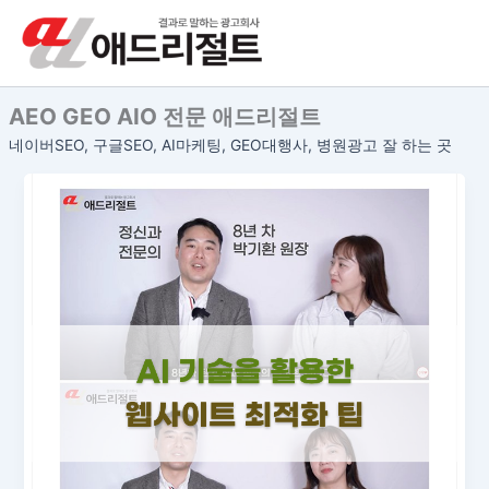
콘
텐
츠
로
AEO GEO AIO 전문 애드리절트
건
너
네이버SEO, 구글SEO, AI마케팅, GEO대행사, 병원광고 잘 하는 곳
뛰
기