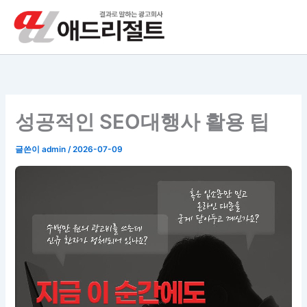
콘
텐
츠
로
건
너
뛰
성공적인 SEO대행사 활용 팁
기
글쓴이
admin
/
2026-07-09